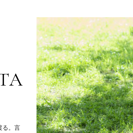
LINEシリーズ初・絵文字を発売しました
第６回生徒展覧会[花書花色2026]ご案内
花咲く書道認定講師18期スタートのお知らせ
新作・花咲く書道LINEスタンプ発売しました
＜体験レッスン＞２月３月のご案内/永田紗戀会員レッス
＜作品提供＞浦安新聞・元旦号題字デザイン
＜作品提供＞浦安市・清瀧神社令和八年初詣御朱印
元旦/ハイアット リージェンシー 東京ベイ 御来場御礼
TA
ハイアット リージェンシー 東京ベイ 新春イベントのご
＜取材＞浦安市ふるさと納税の取材をお受けしました
年末年始の営業に関するご案内
<満員御礼>11/30(日)1dayクリスマスリースワークショッ
渡る。言