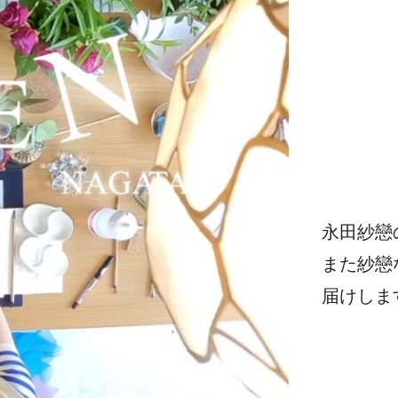
永田紗戀
また紗戀
届けしま