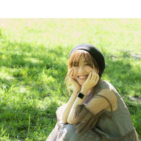
ン
案内
プ