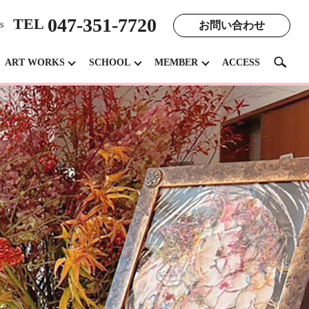
047-351-7720
TEL
お問い合わせ
s
search
ART WORKS
SCHOOL
MEMBER
ACCESS