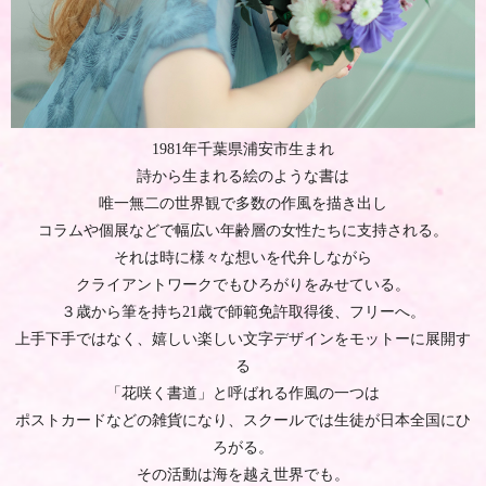
1981年千葉県浦安市生まれ
詩から生まれる絵のような書は
唯一無二の世界観で多数の作風を描き出し
コラムや個展などで幅広い年齢層の女性たちに支持される。
それは時に様々な想いを代弁しながら
クライアントワークでもひろがりをみせている。
３歳から筆を持ち21歳で師範免許取得後、フリーへ。
上手下手ではなく、嬉しい楽しい文字デザインをモットーに展開す
る
「花咲く書道」と呼ばれる作風の一つは
ポストカードなどの雑貨になり、スクールでは生徒が日本全国にひ
ろがる。
その活動は海を越え世界でも。