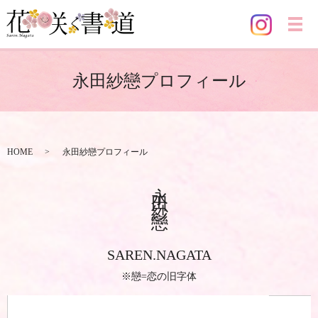
メ
永田紗戀プロフィール
HOME
永田紗戀プロフィール
永田紗戀
SAREN.NAGATA
※戀=恋の旧字体