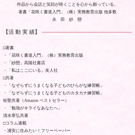
作品から会話と笑顔が咲くことを心から願っている。
著書「花咲く書道入門」（株）実務教育出版 他多数
永 田 紗 戀
【活 動 実 績】
□著書
・「花咲く書道入門」（株）実務教育出版
・「紗戀」高陵社書店
・「私はここにいる」友人社
□共著
・「なぞらずにうまくなる子どものひらがな練習帳」
・「なぞらずにうまくなる子どものカタカナ練習帳」
桂聖共著（Amazon ベストセラー）
・「勉強がキライなあなたへ」
清水章弘共著
□コラム連載
・浦安に住みたい！フリーペーパー