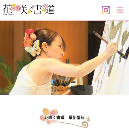
メ
花咲く書道 最新情報