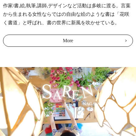
作家/書,絵,執筆,講師,デザインなど活動は多岐に渡る。言葉
2026/01/01
から生まれる女性ならではの自由な絵のような書は「花咲
元旦/ハイアット リージェンシー 東京ベイ 御来場御礼
く書道」と呼ばれ、書の世界に新風を吹かせている。
2025/12/14
ハイアット リージェンシー 東京ベイ 新春イベントのご案
More
内
2025/12/02
＜取材＞浦安市ふるさと納税の取材をお受けしました
2025/12/01
年末年始の営業に関するご案内
2025/11/08
<満員御礼>11/30(日)1dayクリスマスリースワークショップ