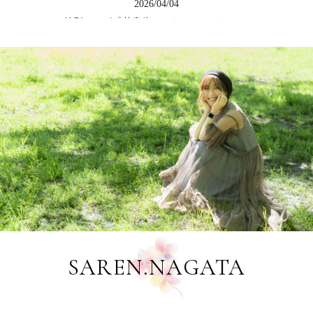
2026/04/04
特別コラボ「花書氷（はなしょこおり）」
2026/04/04
LINEシリーズ初・絵文字を発売しました
2026/03/12
第６回生徒展覧会[花書花色2026]ご案内
2026/02/21
花咲く書道認定講師18期スタートのお知らせ
2026/02/10
新作・花咲く書道LINEスタンプ発売しました
2026/01/16
＜体験レッスン＞２月３月のご案内/永田紗戀会員レッスン
2026/01/16
SAREN.NAGATA
＜作品提供＞浦安新聞・元旦号題字デザイン
2026/01/16
＜作品提供＞浦安市・清瀧神社令和八年初詣御朱印