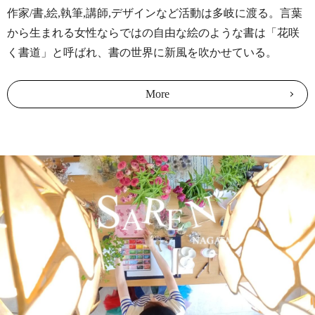
作家/書,絵,執筆,講師,デザインなど活動は多岐に渡る。言葉
2026/01/01
から生まれる女性ならではの自由な絵のような書は「花咲
元旦/ハイアット リージェンシー 東京ベイ 御来場御礼
く書道」と呼ばれ、書の世界に新風を吹かせている。
2025/12/14
ハイアット リージェンシー 東京ベイ 新春イベントのご案
More
内
2025/12/02
＜取材＞浦安市ふるさと納税の取材をお受けしました
2025/12/01
年末年始の営業に関するご案内
2025/11/08
<満員御礼>11/30(日)1dayクリスマスリースワークショップ