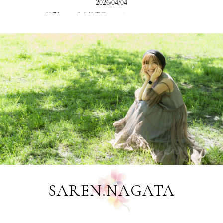
2026/04/04
特別コラボ「花書氷（はなしょこおり）」
2026/04/04
LINEシリーズ初・絵文字を発売しました
2026/03/12
第６回生徒展覧会[花書花色2026]ご案内
2026/02/21
花咲く書道認定講師18期スタートのお知らせ
2026/02/10
新作・花咲く書道LINEスタンプ発売しました
2026/01/16
＜体験レッスン＞２月３月のご案内/永田紗戀会員レッスン
2026/01/16
SAREN.NAGATA
＜作品提供＞浦安新聞・元旦号題字デザイン
2026/01/16
＜作品提供＞浦安市・清瀧神社令和八年初詣御朱印