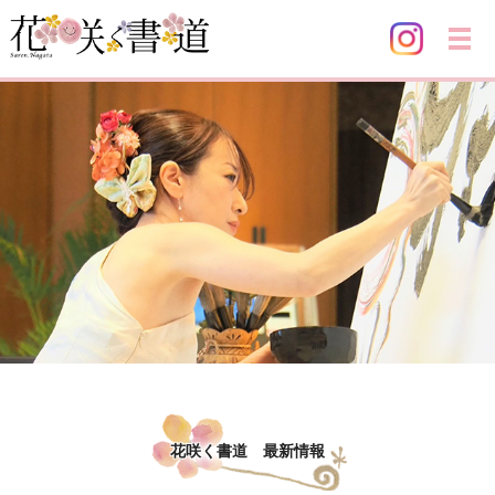
メ
花咲く書道 最新情報