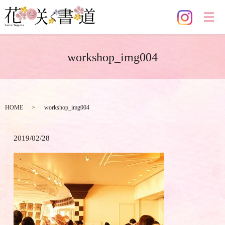
メ
workshop_img004
HOME
workshop_img004
2019/02/28