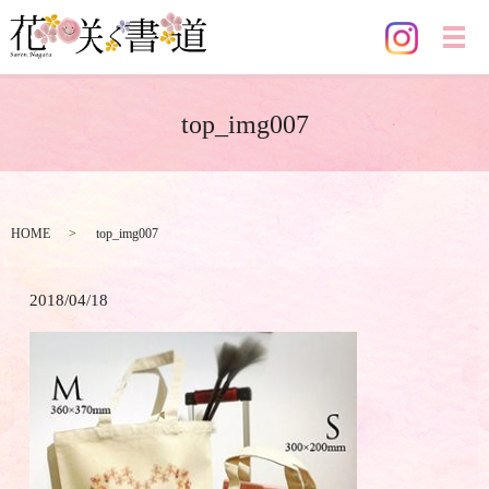
メ
top_img007
HOME
top_img007
2018/04/18