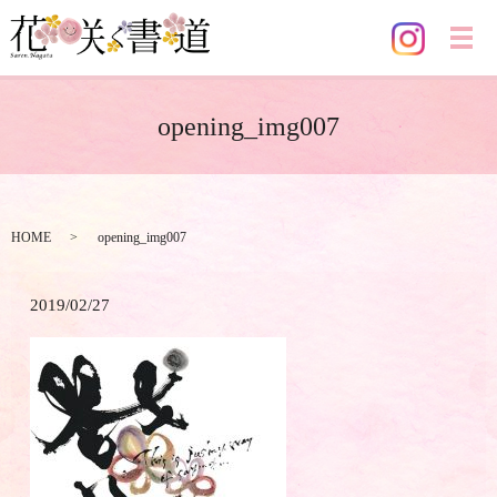
メ
opening_img007
HOME
opening_img007
2019/02/27