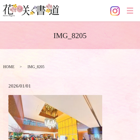
メ
IMG_8205
HOME
IMG_8205
2026/01/01