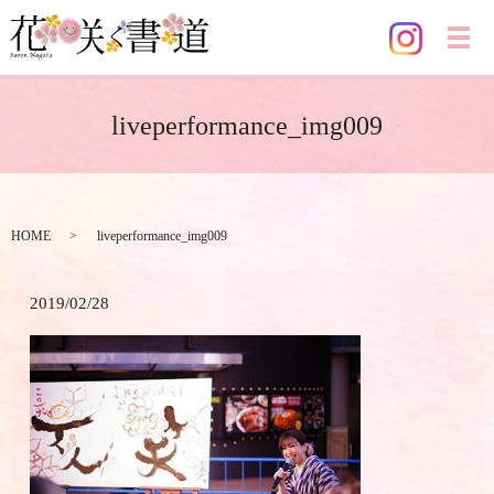
メ
liveperformance_img009
HOME
liveperformance_img009
2019/02/28