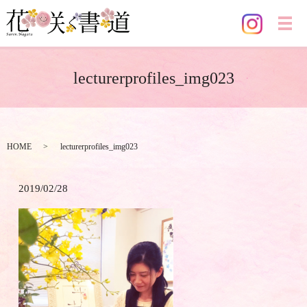
メ
lecturerprofiles_img023
HOME
lecturerprofiles_img023
2019/02/28