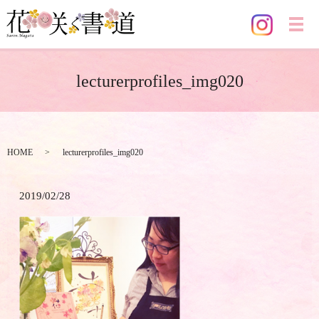
メ
lecturerprofiles_img020
HOME
lecturerprofiles_img020
2019/02/28