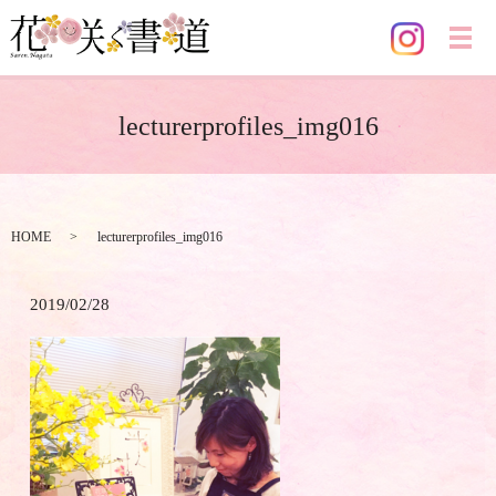
メ
lecturerprofiles_img016
HOME
lecturerprofiles_img016
2019/02/28