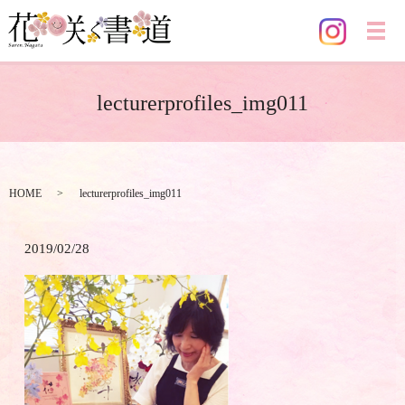
メ
lecturerprofiles_img011
HOME
lecturerprofiles_img011
2019/02/28