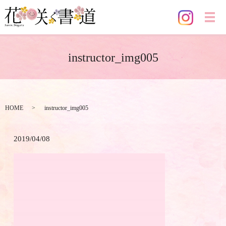
メ
instructor_img005
HOME
instructor_img005
2019/04/08