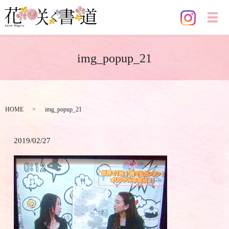
メ
img_popup_21
HOME
img_popup_21
2019/02/27