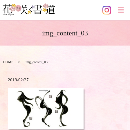
メ
img_content_03
HOME
img_content_03
2019/02/27