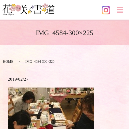
メ
IMG_4584-300×225
HOME
IMG_4584-300×225
2019/02/27