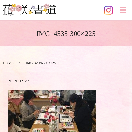
メ
IMG_4535-300×225
HOME
IMG_4535-300×225
2019/02/27