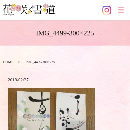
メ
IMG_4499-300×225
HOME
IMG_4499-300×225
2019/02/27