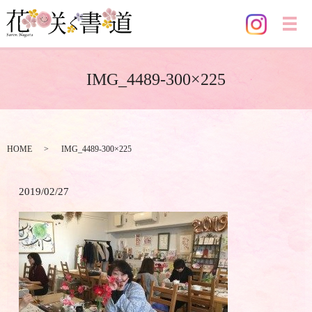
メ
IMG_4489-300×225
HOME
IMG_4489-300×225
2019/02/27