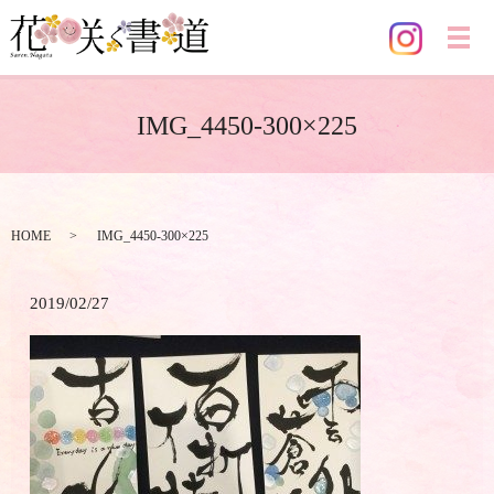
メ
IMG_4450-300×225
HOME
IMG_4450-300×225
2019/02/27