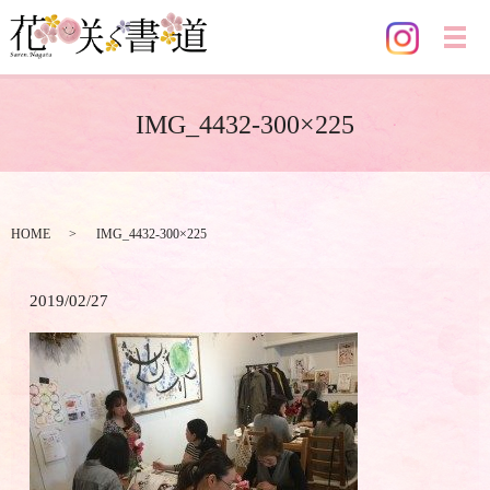
メ
IMG_4432-300×225
HOME
IMG_4432-300×225
2019/02/27