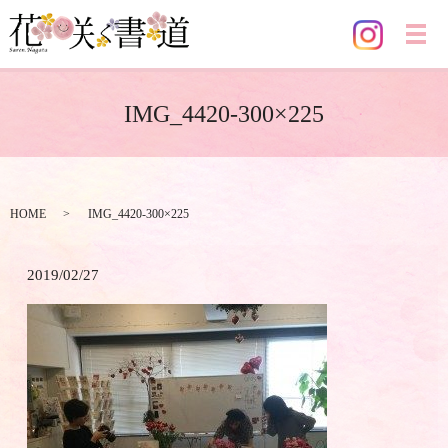
メ
IMG_4420-300×225
HOME
IMG_4420-300×225
2019/02/27