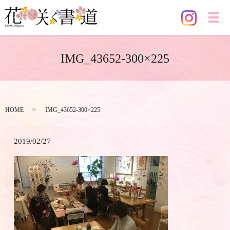
メ
IMG_43652-300×225
HOME
IMG_43652-300×225
2019/02/27