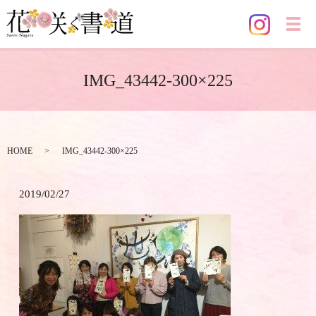
メ
IMG_43442-300×225
HOME
IMG_43442-300×225
2019/02/27