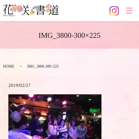
メ
IMG_3800-300×225
HOME
IMG_3800-300×225
2019/02/27