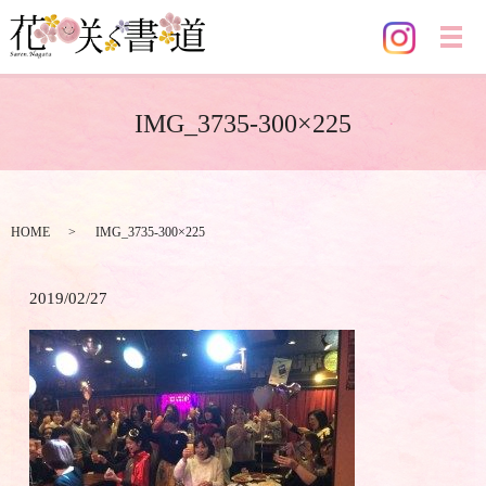
メ
IMG_3735-300×225
HOME
IMG_3735-300×225
2019/02/27