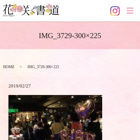
メ
IMG_3729-300×225
HOME
IMG_3729-300×225
2019/02/27