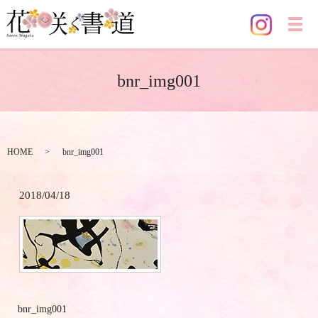
メ
bnr_img001
HOME
bnr_img001
2018/04/18
bnr_img001