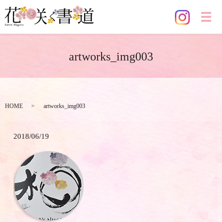
メ
artworks_img003
HOME
artworks_img003
2018/06/19