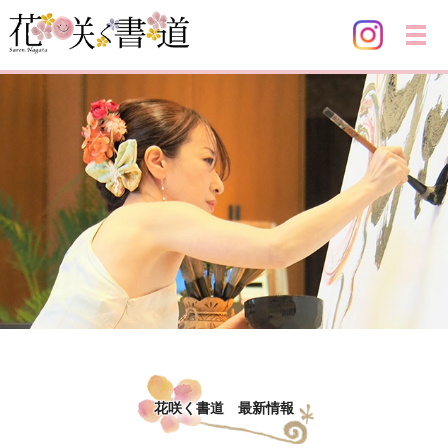
メ
花咲く書道 最新情報