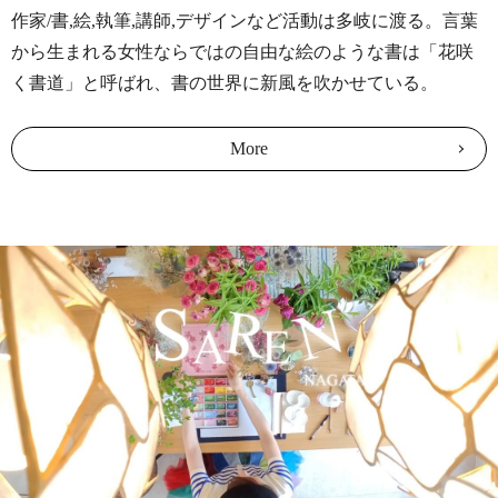
作家/書,絵,執筆,講師,デザインなど活動は多岐に渡る。言葉
2026/01/01
から生まれる女性ならではの自由な絵のような書は「花咲
元旦/ハイアット リージェンシー 東京ベイ 御来場御礼
く書道」と呼ばれ、書の世界に新風を吹かせている。
2025/12/14
ハイアット リージェンシー 東京ベイ 新春イベントのご案
More
内
2025/12/02
＜取材＞浦安市ふるさと納税の取材をお受けしました
2025/12/01
年末年始の営業に関するご案内
2025/11/08
<満員御礼>11/30(日)1dayクリスマスリースワークショップ