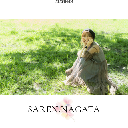
2026/04/04
特別コラボ「花書氷（はなしょこおり）」
2026/04/04
LINEシリーズ初・絵文字を発売しました
2026/03/12
第６回生徒展覧会[花書花色2026]ご案内
2026/02/21
花咲く書道認定講師18期スタートのお知らせ
2026/02/10
新作・花咲く書道LINEスタンプ発売しました
2026/01/16
＜体験レッスン＞２月３月のご案内/永田紗戀会員レッスン
2026/01/16
SAREN.NAGATA
＜作品提供＞浦安新聞・元旦号題字デザイン
2026/01/16
＜作品提供＞浦安市・清瀧神社令和八年初詣御朱印