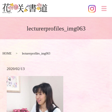
メ
lecturerprofiles_img063
HOME
lecturerprofiles_img063
2020/02/13