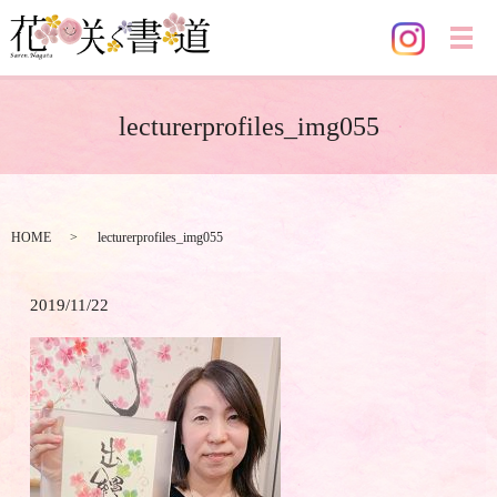
メ
lecturerprofiles_img055
HOME
lecturerprofiles_img055
2019/11/22