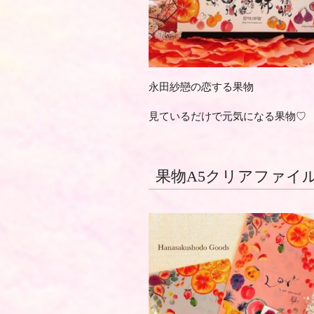
永田紗戀の恋する果物
見ているだけで元気になる果物♡
果物A5クリアファイ