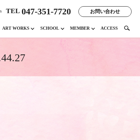
047-351-7720
TEL
お問い合わせ
s
search
ART WORKS
SCHOOL
MEMBER
ACCESS
4.27