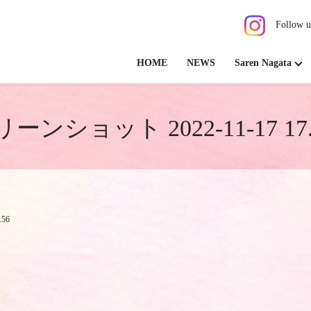
Follow u
HOME
NEWS
Saren Nagata
ーンショット 2022-11-17 17.4
56