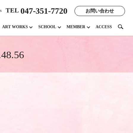
047-351-7720
TEL
お問い合わせ
s
search
ART WORKS
SCHOOL
MEMBER
ACCESS
8.56