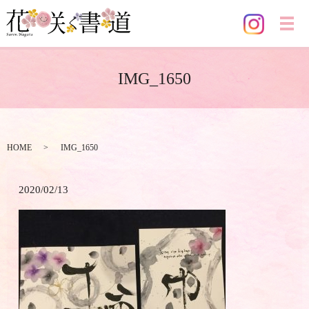
メ
IMG_1650
HOME
IMG_1650
2020/02/13