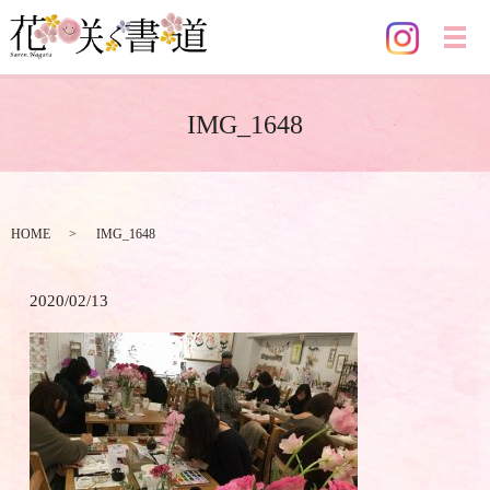
メ
IMG_1648
HOME
IMG_1648
2020/02/13