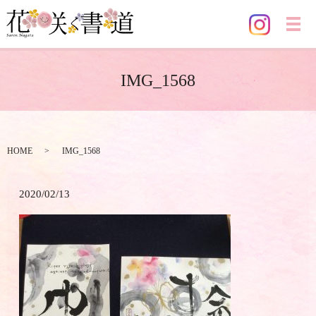
メ
IMG_1568
HOME
IMG_1568
2020/02/13