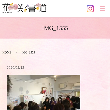
メ
IMG_1555
HOME
IMG_1555
2020/02/13