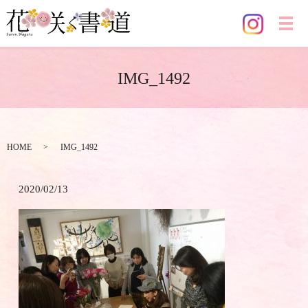
メ
IMG_1492
HOME
IMG_1492
2020/02/13