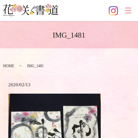
メ
IMG_1481
HOME
IMG_1481
2020/02/13