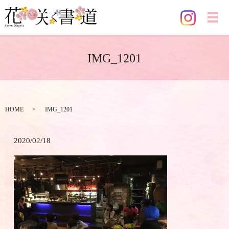
メ
IMG_1201
HOME
IMG_1201
2020/02/18