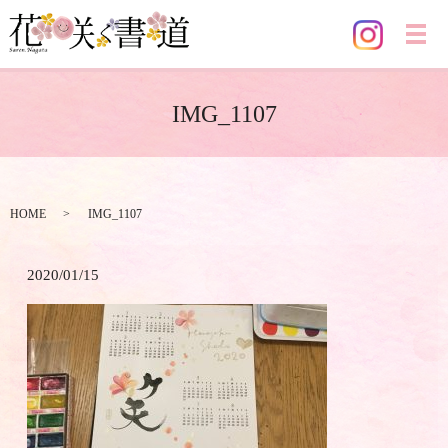
メ
IMG_1107
HOME
IMG_1107
2020/01/15