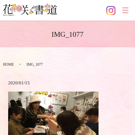
メ
IMG_1077
HOME
IMG_1077
2020/01/15