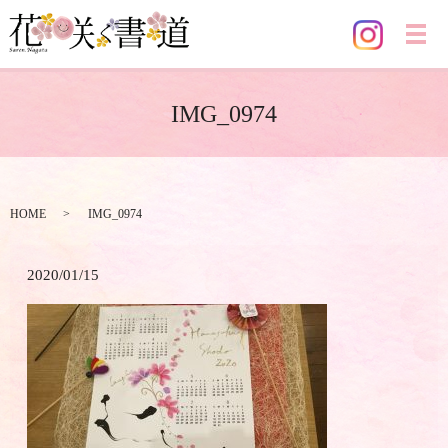
メ
IMG_0974
HOME
IMG_0974
2020/01/15