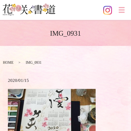
メ
IMG_0931
HOME
IMG_0931
2020/01/15