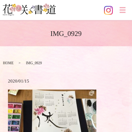
メ
IMG_0929
HOME
IMG_0929
2020/01/15