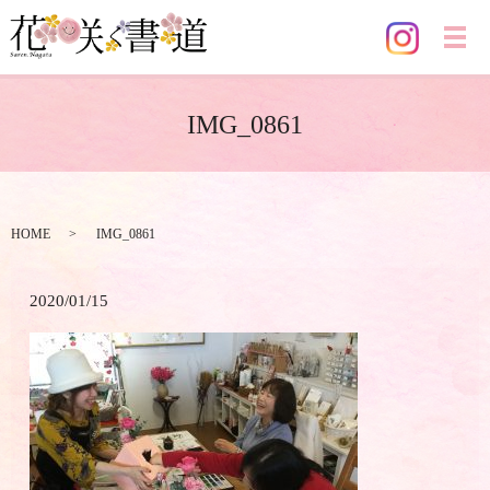
メ
IMG_0861
HOME
IMG_0861
2020/01/15