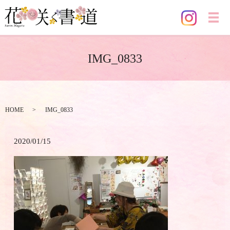
メ
IMG_0833
HOME
IMG_0833
2020/01/15